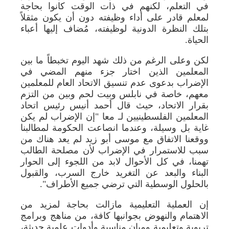
في التعلم، لكنهم في ذات الوقت كانوا بحاجة
لمعلم قادر على أداء وظيفته دون أن يكون مثقلاً
بتلك النظرة الدونية لوظيفته، مُضاف إليها أعباء
الحياة.
لكن وعلى الرغم من ذلك شهد اليوم تخبطاً ما بين
المعلمين الذين اختار جزء منهم المضي في
الإضراب بدعوى عدم تنسيق الاتحاد العام للمعلمين
معهم، خاصة في نابلس وبيت لحم وبين من التزم
بقرار الاتحاد، حيث قال أحمد أنيس رئيس اتحاد
المعلمين الفلسطينيين لـ معا "إن الإضراب لم يكن
غاية بل وسيلة، وعندما انصاعت الحكومة لمطالبنا
ووقعنا الاتفاق مع موسى أبو زيد لم يعد هناك من
سبب للاستمرار في الإضراب لأن مصلحة الطالب
تهمنا، في كل الأحوال لابد من اللجوء إلى الحوار
البناء والبعد عن التغريد خارج السرب، والقبول
بالحلول الوسطية التي ترضي جميع الأطراف".
إن العملية التعليمية مازالت بحاجة لمزيد من
الاهتمام والنهوض بجوانبها كافة، من مناهج وبرامج
تربوية وتعليمية ومبان مناسبة وأدوات علمية حديثة،