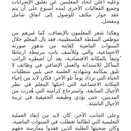
وعليه أعلن اتحاد المعلمين عن تعليق الإضرابات
وجميع الفعاليات الأخرى لمده أسبوع على أن يتم
عقد حوار مكثف للوصول إلى اتفاق شامل
ومفصل.
وهكذا شعر المعلمون بالإنصاف، كما غيرهم من
موظفي السلطة الفلسطينية، فقد نال المعلم خلال
السنوات الماضية كفايته من تدهور صورته
الاجتماعية، والتي وللأسف باتت مرتبطة ارتباطا
ًوثيقاً بالمكانة الاقتصادية، بعد أن اضطره الراتب
المتآكل للاستدانة والعمل الإضافي في وظائف لا
تليق بمكانته وشهادته العلمية حتى يلبي متطلبات
الحياة التي تزداد يوماً تلو الآخر، فكان لابد من إحياء
المكانة الاجتماعية التي احتلها المعلم في نظر
الأجيال السابقة، واسترجاع كرامته التي هُدرت من
المدينين، حتى يؤدي وظيفته الحقيقية في تربية
الأجيال الناشئة.
وعلى الجانب الآخر، كان لابد من إنقاذ العملية
التعليمية التي لطالما تعطلت في السنوات الماضية،
وكان ضحيتها الطلبة الذين فقدوا ممارسة حقهم