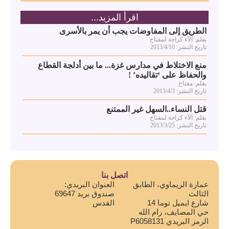
اقرأ المزيد...
الطريق إلى المفاوضات يجب أن يمر بالأسرى
بقلم: آلآء كراجة لمفتاح
تاريخ النشر: 2013/4/10
منع الاختلاط في مدارس غزة... ما بين أدلجة القطاع
والحفاظ على ‘تقاليده’ !
بقلم: مفتاح
تاريخ النشر: 2013/4/3
قتل النساء..السهل غير الممتنع
بقلم: آلآء كراجة لمفتاح
تاريخ النشر: 2013/3/25
اتصل بنا
عمارة الريماوي، الطابق
العنوان البريدي:
الثالث
صندوق بريد 69647
شارع ايميل توما 14
القدس
حي المصايف، رام الله
الرمز البريدي P6058131