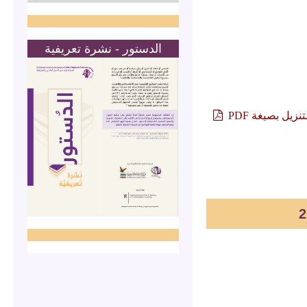
الدستور - نشرة تعريفية
تنزيل بصيغة PDF