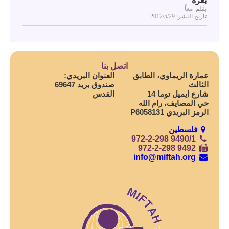
بغزة
بقلم: معاً
تاريخ النشر: 2012/5/29
اتصل بنا
عمارة الريماوي، الطابق
العنوان البريدي:
الثالث
صندوق بريد 69647
شارع ايميل توما 14
القدس
حي المصايف، رام الله
الرمز البريدي P6058131
فلسطين
972-2-298 9490/1
972-2-298 9492
info@miftah.org