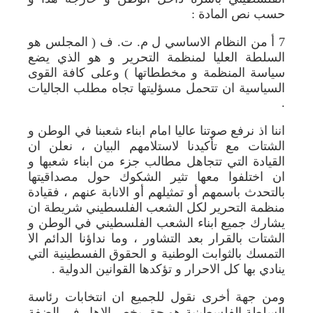
حسب نص المادة :
7 أ من النظام الاساسي ل م. ت. ف ( المجلس هو
السلطة العليا لمنظمة التحرير و هو الذي يضع
سياسة المنظمة و مخططاتها ) وعلى كافة القوى
السياسية ان تتحمل مسؤليتها تجاه مطلب الجاليات
.
اننا اذ نرفع صوتنا عاليا امام ابناء شعبنا في الوطن و
الشتات مع تأكيدنا لاستلامهم البيان ، نعلن ان
القيادة التي تتجاهل مطالب جزء من ابناء شعبها و
ان اختلفوا معها تثير الشكوك حول مصداقيتها
بالتحدث باسمهم أو تمثيلهم أو الانابة عنهم ، فقيادة
منظمة التحرير لكل الشعب الفلسطيني شريطة ان
يشارك جميع ابناء الشعب الفلسطيني في الوطن و
الشتات بالقرار بعد التشاور ، وما نداؤنا الدائم الا
التمسك بالثوابت الوطنية و الحقوق الفسطينية التي
ينادي بها كل الاحرار و تؤكدها القوانين الدولية .
ومن جهة أخرى نقول للجميع ان انتخابات رئاسة
السلطة الفلسطينية هو حق يخص الاهل في الضفة