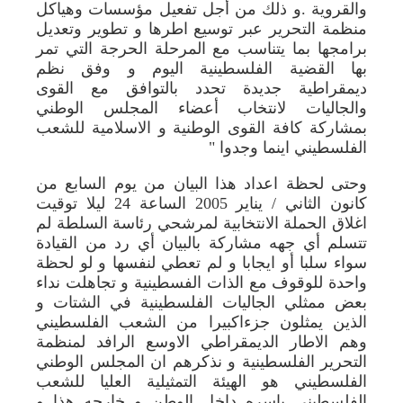
والقروية .و ذلك من أجل تفعيل مؤسسات وهياكل
منظمة التحرير عبر توسيع اطرها و تطوير وتعديل
برامجها بما يتناسب مع المرحلة الحرجة التي تمر
بها القضية الفلسطينية اليوم و وفق نظم
ديمقراطية جديدة تحدد بالتوافق مع القوى
والجاليات لانتخاب أعضاء المجلس الوطني
بمشاركة كافة القوى الوطنية و الاسلامية للشعب
الفلسطيني اينما وجدوا "
وحتى لحظة اعداد هذا البيان من يوم السابع من
كانون الثاني / يناير 2005 الساعة 24 ليلا توقيت
اغلاق الحملة الانتخابية لمرشحي رئاسة السلطة لم
تتسلم أي جهه مشاركة بالبيان أي رد من القيادة
سواء سلبا أو ايجابا و لم تعطي لنفسها و لو لحظة
واحدة للوقوف مع الذات الفسطينية و تجاهلت نداء
بعض ممثلي الجاليات الفلسطينية في الشتات و
الذين يمثلون جزءاكبيرا من الشعب الفلسطيني
وهم الاطار الديمقراطي الاوسع الرافد لمنظمة
التحرير الفلسطينية و نذكرهم ان المجلس الوطني
الفلسطيني هو الهيئة التمثيلية العليا للشعب
الفلسطيني باسره داخل الوطن و خارجه هذا و