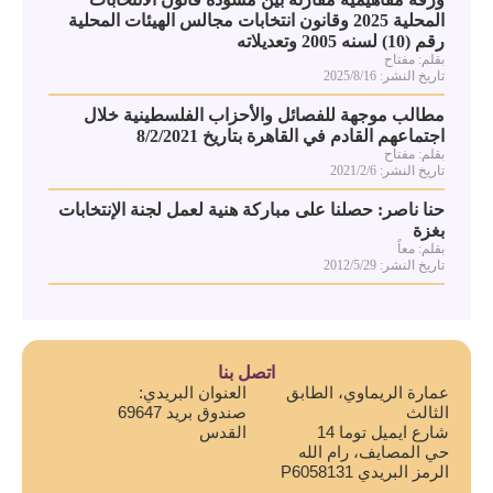
المحلية 2025 وقانون انتخابات مجالس الهيئات المحلية
رقم (10) لسنه 2005 وتعديلاته
بقلم: مفتاح
تاريخ النشر: 2025/8/16
مطالب موجهة للفصائل والأحزاب الفلسطينية خلال
اجتماعهم القادم في القاهرة بتاريخ 8/2/2021
بقلم: مفتاح
تاريخ النشر: 2021/2/6
حنا ناصر: حصلنا على مباركة هنية لعمل لجنة الإنتخابات
بغزة
بقلم: معاً
تاريخ النشر: 2012/5/29
اتصل بنا
عمارة الريماوي، الطابق
العنوان البريدي:
الثالث
صندوق بريد 69647
شارع ايميل توما 14
القدس
حي المصايف، رام الله
الرمز البريدي P6058131