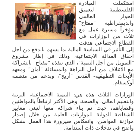
استكملت المبادرة
الفلسطينية لتعميق
الحوار العالمي
والديمقراطية "مفتاح"
مؤخراً مسيرة عمل مع
ثلاث من الوزارات في
القطاع الاجتماعي هدفت
إلى التأثير في السياسة المالية بما يسهم بالدفع من أجل
احقاق العدالة الاجتماعية، وذلك في إطار مشروع
"التمويل من أجل التنمية"، الذي تنفذه "مفتاح" بالشراكة
مع الائتلاف من أجل النزاهة والمساءلة "أمان" ومعهد
الأبحاث التطبيقية- القدس "أريج"، وبدعم من منظمة
أوكسفام.
الوزارات الثلاث هذه هي: التنمية الاجتماعية، التربية
والتعليم العالي، والصحة، وهي الأكثر ارتباطاً بالمواطنين
وقضاياهم، حيث تم بناء شراكة معها لتبني معايير
الشفافية الدولية للموازنات العامة من خلال إصدار
موازنة المواطن، وانعكاس صيرورة هذا العمل بشكل
واضح في تدخلات ذات استدامة.