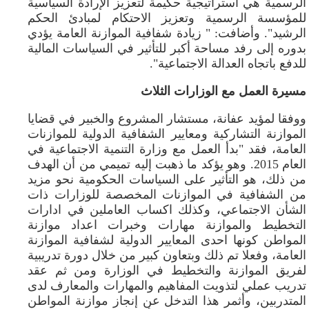
الرسمية هي استراتيجية حكيمة لتعزيز الإرادة السياسية
للمؤسسة الرسمية وتعزيز الاحتكام لمبادئ الحكم
الرشيد". وأضافت: " زيادة شفافية الموازنة العامة يؤدي
بدوره إلى رفد مساحة أكبر للتأثير في السياسات المالية
للدفع باتجاه العدالة الاجتماعية".
مسيرة العمل مع الوزارات الثلاث
ووفقا لمؤيد عفانة، مستشار المشروع والخبير في قضايا
الموازنة التشاركية ومعايير الشفافية الدولية للموازنات
العامة، فقد "بدأ العمل مع وزارة التنمية الاجتماعية في
العام 2015. وهو يؤكد ما ذهبت إليه تميمي من أن الهدف
من ذلك، هو التأثير على السياسات الحكومية نحو مزيد
من الشفافية في الموازنات المخصصة للوزارات ذات
الشأن الاجتماعي، وكذلك اكساب العاملين في ادارات
التخطيط والموازنة مهارات وخبرات اعداد موازنة
المواطن كونها احدى المعايير الدولية لشفافية الموازنة
العامة، وفعلا تم ذلك وبتعاون كبير من خلال دورة تدريبية
لفريق الموازنة والتخطيط في الوزارة ومن ثم عقد
تدريب عملي لتذويت المفاهيم والمهارات والمعارف لدى
المتدربين، وأثمر هذا التدخل عن إنجاز موازنة المواطن