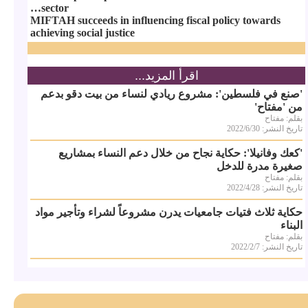
sector…
MIFTAH succeeds in influencing fiscal policy towards
achieving social justice
اقرأ المزيد...
'صنع في فلسطين': مشروع ريادي لنساء من بيت دقو بدعم
من 'مفتاح'
بقلم: مفتاح
تاريخ النشر: 2022/6/30
'كعك وفانيلا': حكاية نجاح من خلال دعم النساء بمشاريع
صغيرة مدرة للدخل
بقلم: مفتاح
تاريخ النشر: 2022/4/28
حكاية ثلاث فتيات جامعيات يدرن مشروعاً لشراء وتأجير مواد
البناء
بقلم: مفتاح
تاريخ النشر: 2022/2/7