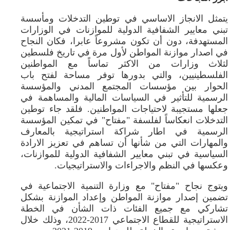
يتمثل الانجاز الاساسي في توطين التدخلات ومأسسة
تبني معايير الشفافية الدولية للموازنات في الوزارات
المستهدفة، دون أن تكون مشروعاً عابرا، فكان النجاح
في اصدار موازنة المواطن لأول مرة في تاريخ فلسطين
لثلاث وزارات من الاكثر تماساً مع المواطنين
الفلسطينيين، والتي بدورها توفر مساحة لفتح باب
الحوار بين مؤسسات المجتمع المدني والمؤسسة
الرسمية للتأثير في السياسات المالية والمساهمة في
جعلها مستجيبة لاحتياجات المواطنين. فلقد جاء توطين
التدخلات انعكاساً لفلسفة "مفتاح" في تمكين المؤسسة
الرسمية في اطار شراكة استراتيجية بالمعارف
والمهارات التي من شأنها أن تساهم في تعزيز الارادة
السياسية في تبني معايير الشفافية الدولية للموازنات،
وعكسها في النظم والاجراءات والاستراتيجيات.
ويتوج نجاح "مفتاح" مع وزارة التنمية الاجتماعية في
تضمين إصدار موازنة المواطن وإعداد الموازنة بشكل
تشاركي مع جميع الفئات ذات الشأن في الخطة
الاستراتيجية للقطاع الاجتماعي 2017-2022، وذلك خلال