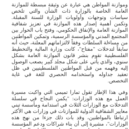
وموازنة المواطن هي عبارة عن وثيقة مبسطة للموازنة
العامة الخاصة بالوزارة ذات الشأن والتي تلخص
سياسات وتوجهات وأولويات الوزارة للسنة المقبلة.
وتكمن أهمية إصدار هذه الموازنة في تعزيز شفافية
الموازنة العامة والإنفاق الحكومي، وفتح باب الحوار بين
المجتمع المدني والمؤسسة الرسمية، وتمكين المواطنين
من مساءلة السلطات وفقاً لالتزاماتهم المعلنة، حيث أنه
سابقاً لتدخلات "مفتاح"، كانت وزارة المالية والتخطيط
الفلسطينية تقوم بنشر قانون الموازنة العامة بشكل
سنوي، والذي يأتي على شكل مجلد كبير يصعب الوصول
إليه وفهمه من قبل المواطنين الفلسطينيين في ظل
تعقيد جداوله واستخدامه الحصري للغة في غاية
التخصص.
وفي هذا الإطار تقول تمارا تميمي التي واكبت مسيرة
العمل مع هذه الوزارات: "يكمن النجاح في سلسلة
التدخلات مع الوزارات الثلاث في استدامة ومأسسة تبني
معايير الشفافية الدولية للموازنات في وزارات هي الأكثر
ارتباطا بالمواطنين، وقد بات ذلك جزءا من نهج هذه
الوزارات"، مشيرة إلى أن بناء شراكات ودعم المؤسسة