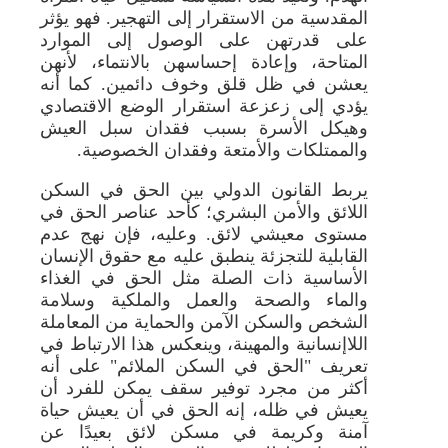
المقدسية من الاستقرار إلى التهجير. فهو يؤثر
على قدرتهن على الوصول إلى الموارد
المتاحة، وإعادة إحساسهن بالانتماء، لأنهن
يعشن في ظل قلق وخوف دائمين. كما أنه
يؤدي إلى زعزعة استقرار الوضع الاقتصادي
وهيكل الأسرة بسبب فقدان سبل العيش
والممتلكات والأمتعة وفقدان الخصوصية.
يربط القانون الدولي بين الحق في السكن
اللائق والأمن البشري؛ كأحد عناصر الحق في
مستوى معيشي لائق. وعليه، فإن نهج عدم
القابلية للتجزئة ينطبق عليه مع حقوق الإنسان
الأساسية ذات الصلة مثل الحق في الغذاء
والماء والصحة والعمل والملكية وسلامة
الشخص والسكن الآمن والحماية من المعاملة
اللاإنسانية والمهينة، وينعكس هذا الارتباط في
تعريف "الحق في السكن الملائم" على أنه
أكثر من مجرد توفير سقف يمكن للفرد أن
يعيش في ظله، إنه الحق في أن يعيش حياة
آمنة وكريمة في مسكن لائق بعيدًا عن