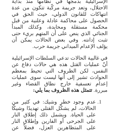
الإسرائيلية بدمجها في نظامها منذ بداية
الاحتلال، وتعد جريمة مركّبة تتكون من عدة
انتهاكات للقانون الدولي، حيث الحق في
الحصول على محاكمة عادلة وعلنية من قبل
محكمة مستقلة ومحايدة، وكذلك المبدأ
الجنائي الذي ينص على أن المتهم بريء حتى
تثبت إدانته. وفي بعض الحالات يمكن أن
يؤلف الإعدام الميداني جريمة حرب.
في غالبية الحالات تدعي السلطات الإسرائيلية
أنّ عمليات القتل هذه هي حالات دفاع عن
النفس، لكن الظروف التي تحيط بمعظم
الحوادث تشير إلى أنها ليست سوى عمليات
إعدام تعسفية خارج نطاق القضاء وغير
مبررة.
تتمثل هذه الظروف بما يلي:
عدم وجود خطر وشيك: في كثير من
الحالات، لم يشكّل القتلى تهديدًا وشيكًا
على الحياة. ويشمل ذلك إطلاق النار
على الجرحى أو الفارين وإطلاق النار
على المتظاهرين العزل، فضلاً عن