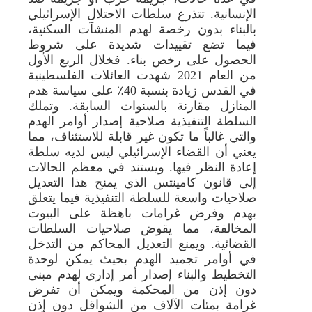
الإنسانية. تتذرع سلطات الاحتلال الإسرائيلي
بالبناء بدون رخصة لهدم المنشآت السكنية،
فيما تضع تقييدات شديدة على شروط
الحصول على رخص بناء. فخلال الربع الأول
من العام 2021 شهدت العائلات الفلسطينية
في القدس زيادة بنسبة 40٪ على سياسة هدم
المنازل مقارنة بالسنوات السابقة. وتملك
السلطة التنفيذية صلاحية إصدار أوامر الهدم
والتي غالباً ما تكون غير قابلة للاستئناف، مما
يعني أن القضاء الإسرائيلي ليس لديه سلطة
إعادة النظر فيها. ويستند في معظم الحالات
إلى قانون كامينتس الذي يمنح هذا التعديل
صلاحيات واسعة للسلطة التنفيذية فيما يتعلق
بهدم وفرض غرامات باهظة على البيوت
المخالفة، مما يقوض صلاحيات السلطات
القضائية. ويمنع التعديل المحاكم من التدخل
في أوامر تجميد الهدم بحيث يمكن لوحدة
التخطيط والبناء إصدار أمر إداري لهدم مبنى
دون إذن من المحكمة ويمكن أن تفرض
غرامة بمئات الآلاف من الشواقل دون إذن