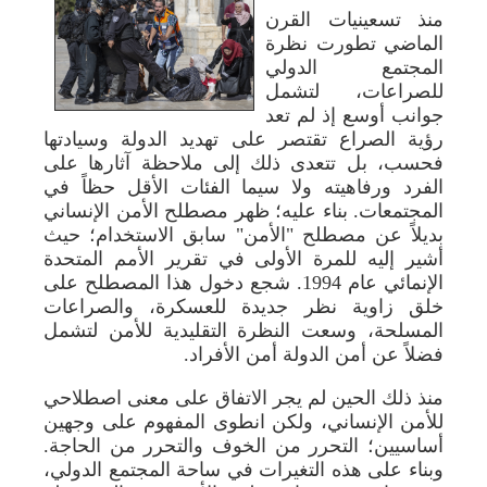
منذ تسعينيات القرن
الماضي تطورت نظرة
المجتمع الدولي
للصراعات، لتشمل
جوانب أوسع إذ لم تعد
رؤية الصراع تقتصر على تهديد الدولة وسيادتها
فحسب، بل تتعدى ذلك إلى ملاحظة آثارها على
الفرد ورفاهيته ولا سيما الفئات الأقل حظاً في
المجتمعات. بناء عليه؛ ظهر مصطلح الأمن الإنساني
بديلاً عن مصطلح "الأمن" سابق الاستخدام؛ حيث
أشير إليه للمرة الأولى في تقرير الأمم المتحدة
الإنمائي عام 1994. شجع دخول هذا المصطلح على
خلق زاوية نظر جديدة للعسكرة، والصراعات
المسلحة، وسعت النظرة التقليدية للأمن لتشمل
فضلاً عن أمن الدولة أمن الأفراد.
منذ ذلك الحين لم يجر الاتفاق على معنى اصطلاحي
للأمن الإنساني، ولكن انطوى المفهوم على وجهين
أساسيين؛ التحرر من الخوف والتحرر من الحاجة.
وبناء على هذه التغيرات في ساحة المجتمع الدولي،