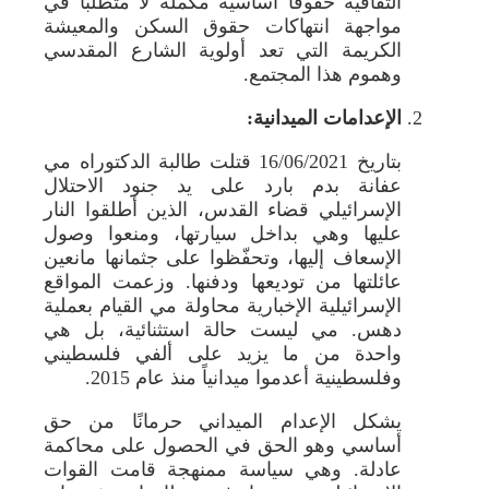
الثقافية حقوقاُ أساسية مكملة لا متطلباً في
مواجهة انتهاكات حقوق السكن والمعيشة
الكريمة التي تعد أولوية الشارع المقدسي
وهموم هذا المجتمع.
الإعدامات الميدانية:
بتاريخ 16/06/2021 قتلت طالبة الدكتوراه مي
عفانة بدم بارد على يد جنود الاحتلال
الإسرائيلي قضاء القدس، الذين أطلقوا النار
عليها وهي بداخل سيارتها، ومنعوا وصول
الإسعاف إليها، وتحفّظوا على جثمانها مانعين
عائلتها من توديعها ودفنها. وزعمت المواقع
الإسرائيلية الإخبارية محاولة مي القيام بعملية
دهس. مي ليست حالة استثنائية، بل هي
واحدة من ما يزيد على ألفي فلسطيني
وفلسطينية أعدموا ميدانياً منذ عام 2015.
يشكل الإعدام الميداني حرمانًا من حق
أساسي وهو الحق في الحصول على محاكمة
عادلة. وهي سياسة ممنهجة قامت القوات