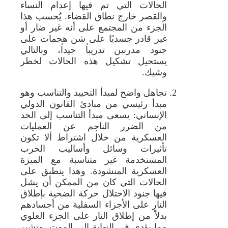
الحالات التي تم فيها إعدام النساء
والقصر خارج نطاق القضاء. يُحسب هذا
الجزء من المجتمع على أنه غير ضار أو
غير قادر جسديًا على شن هجمات على
جنود مدربين تدريباً جيداً، وبالتالي
يستحيل تشكيل هذه الحالات لخطر
وشيك.
تجاهل واضح لمبدأ التحييد والتناسب وهو
مبدأ رئيسي من مبادئ القانون الدولي
الإنساني: يسعى مبدأ التناسب إلى الحد
من الضرر الناجم عن العمليات
العسكرية من خلال اشتراط ألا تكون
تأثيرات وسائل وأساليب الحرب
المستخدمة غير متناسبة مع الميزة
العسكرية المنشودة. وهذا ينطبق على
الحالات التي كان من الممكن أن يشل
فيها جنود الاحتلال حركة الضحية بإطلاق
النار على الأجزاء السفلية من أجسادهم
بدلاً من إطلاق النار على الجزء العلوي
مما يؤدي في النهاية إلى الموت، وتشير