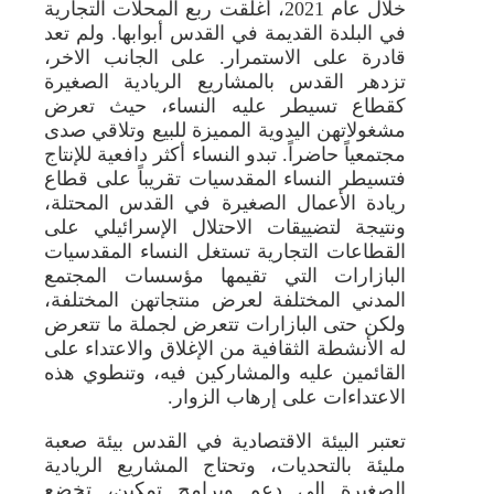
خلال عام 2021، أغلقت ربع المحلات التجارية
في البلدة القديمة في القدس أبوابها. ولم تعد
قادرة على الاستمرار. على الجانب الاخر،
تزدهر القدس بالمشاريع الريادية الصغيرة
كقطاع تسيطر عليه النساء، حيث تعرض
مشغولاتهن اليدوية المميزة للبيع وتلاقي صدى
مجتمعياً حاضراً. تبدو النساء أكثر دافعية للإنتاج
فتسيطر النساء المقدسيات تقريباً على قطاع
ريادة الأعمال الصغيرة في القدس المحتلة،
ونتيجة لتضييقات الاحتلال الإسرائيلي على
القطاعات التجارية تستغل النساء المقدسيات
البازارات التي تقيمها مؤسسات المجتمع
المدني المختلفة لعرض منتجاتهن المختلفة،
ولكن حتى البازارات تتعرض لجملة ما تتعرض
له الأنشطة الثقافية من الإغلاق والاعتداء على
القائمين عليه والمشاركين فيه، وتنطوي هذه
الاعتداءات على إرهاب الزوار.
تعتبر البيئة الاقتصادية في القدس بيئة صعبة
مليئة بالتحديات، وتحتاج المشاريع الريادية
الصغيرة إلى دعم وبرامج تمكين، تخضع