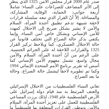
صدر عام 2000 قرار مجلس الأمن 1325 الذي ينظر
إلى الأثر المضاعف للصراعات على النساء؛ شاملاً
أربعة جوانب: الحماية، الوقاية، المشاركة،
والمساءلة. إلاّ أنّ القرار الذي تبعه سلسلة قرارات
لاحقة شبيهة تدعم تطبيق أجندة المرأة، السلام
والأمن لا يشير بشكل صريح إلى الاحتلال كمهدد
للأمن الإنساني وبشكل خاص أمن النساء، وإنما
يكتفي بذكر حالة الصراع التي تختلف قانونياً عن
حالة الاحتلال العسكري، كما ويلاحظ تركيز القرار
1325 والقرارات اللاحقة له على الجرائم الجنسية.
على الرغم من أنّ أجندة المرأة، السلام والأمن
مجال واسع، تشمل مفهوم الأمن الإنساني كما
أسس له تقرير برنامج الأمم المتحدة الإنمائي 1994
وكما تم تطويره لاحقاً ليشمل حالة الصراع، وحالة
ما بعد الصراع.
تعاني النساء الفلسطينيات من الاحتلال الإسرائيلي
والعنف المرتبط به منذ قيام دولة إسرائيل على
الأرض الفلسطينية عام 1948، لذلك برزت المساعي
الفلسطينية للعمل على تعزيز أجندة المرأة، السلام
والأمن وتوطين القرارات المتعلقة بها فلسطينياً ما