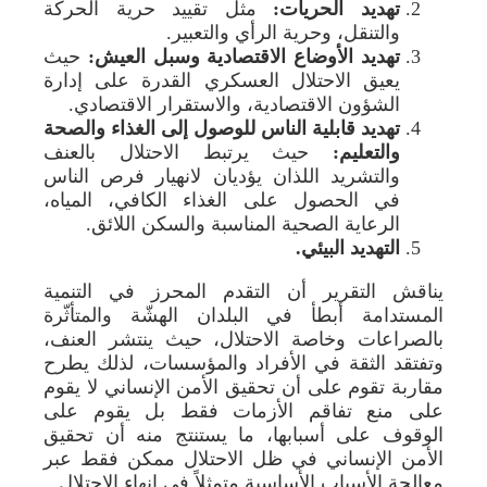
تهديد الحريات:
مثل تقييد حرية الحركة
والتنقل، وحرية الرأي والتعبير.
تهديد الأوضاع الاقتصادية وسبل العيش:
حيث
يعيق الاحتلال العسكري القدرة على إدارة
الشؤون الاقتصادية، والاستقرار الاقتصادي.
تهديد قابلية الناس للوصول إلى الغذاء والصحة
والتعليم:
حيث يرتبط الاحتلال بالعنف
والتشريد اللذان يؤديان لانهيار فرص الناس
في الحصول على الغذاء الكافي، المياه،
الرعاية الصحية المناسبة والسكن اللائق.
التهديد البيئي.
يناقش التقرير أن التقدم المحرز في التنمية
المستدامة أبطأ في البلدان الهشّة والمتأثّرة
بالصراعات وخاصة الاحتلال، حيث ينتشر العنف،
وتفتقد الثقة في الأفراد والمؤسسات، لذلك يطرح
مقاربة تقوم على أن تحقيق الأمن الإنساني لا يقوم
على منع تفاقم الأزمات فقط بل يقوم على
الوقوف على أسبابها، ما يستنتج منه أن تحقيق
الأمن الإنساني في ظل الاحتلال ممكن فقط عبر
معالجة الأسباب الأساسية متمثلاً في إنهاء الاحتلال.